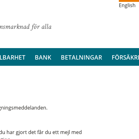
English
ansmarknad för alla
LBARHET
BANK
BETALNINGAR
FÖRSÄKR
aggningsmeddelanden.
u har gjort det får du ett mejl med