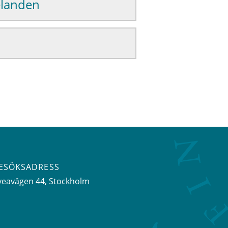
elanden
ESÖKSADRESS
veavägen 44
, Stockholm