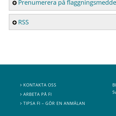
Prenumerera på flaggningsmedd
RSS
B
KONTAKTA OSS

S
ARBETA PÅ FI

TIPSA FI – GÖR EN ANMÄLAN
