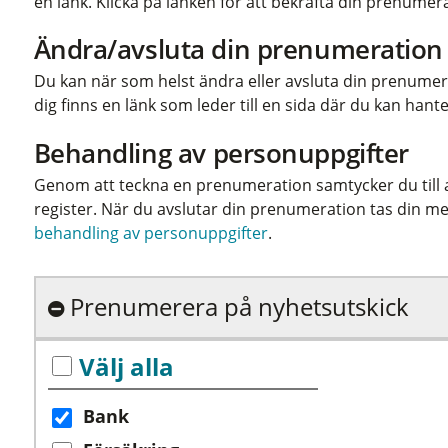
en länk. Klicka på länken för att bekräfta din prenumer
Ändra/avsluta din prenumeration
Du kan när som helst ändra eller avsluta din prenumerati
dig finns en länk som leder till en sida där du kan ha
Behandling av personuppgifter
Genom att teckna en prenumeration samtycker du till at
register. När du avslutar din prenumeration tas din me
behandling av personuppgifter
.
Prenumerera på nyhetsutskick
Välj alla
Bank