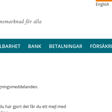
English
ansmarknad för alla
LBARHET
BANK
BETALNINGAR
FÖRSÄKR
aggningsmeddelanden.
u har gjort det får du ett mejl med