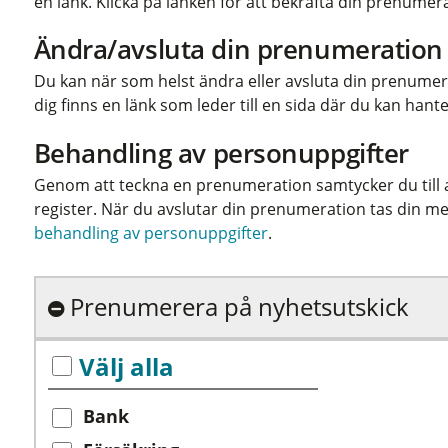
en länk. Klicka på länken för att bekräfta din prenumer
Ändra/avsluta din prenumeration
Du kan när som helst ändra eller avsluta din prenumerati
dig finns en länk som leder till en sida där du kan ha
Behandling av personuppgifter
Genom att teckna en prenumeration samtycker du till at
register. När du avslutar din prenumeration tas din me
behandling av personuppgifter
.
Prenumerera på nyhetsutskick
Välj alla
Bank