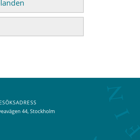
elanden
ESÖKSADRESS
veavägen 44
, Stockholm