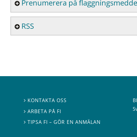
Prenumerera på flaggningsmedd
RSS
B
KONTAKTA OSS

S
ARBETA PÅ FI

TIPSA FI – GÖR EN ANMÄLAN
