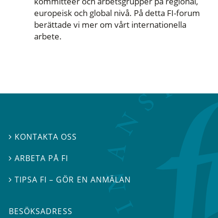
kommittéer och arbetsgrupper på regional,
europeisk och global nivå. På detta FI-forum
berättade vi mer om vårt internationella
arbete.
KONTAKTA OSS

ARBETA PÅ FI

TIPSA FI – GÖR EN ANMÄLAN

BESÖKSADRESS