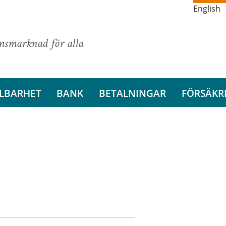
English
ansmarknad för alla
LBARHET
BANK
BETALNINGAR
FÖRSÄKR