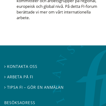
kommittéer och arbetsgrupper på regional,
europeisk och global nivå. På detta FI-forum
berättade vi mer om vårt internationella
arbete.
KONTAKTA OSS

ARBETA PÅ FI

TIPSA FI – GÖR EN ANMÄLAN

BESÖKSADRESS