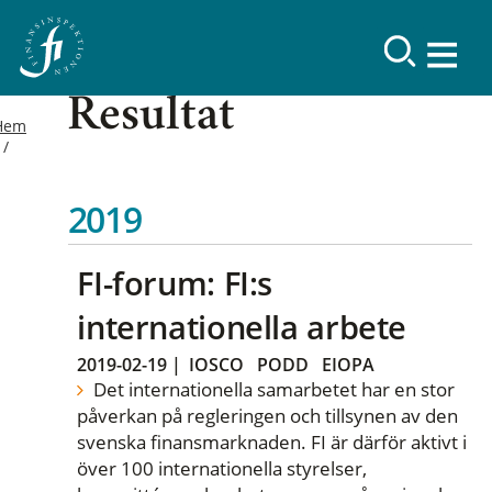
Resultat
Hem
2019
FI-forum: FI:s
internationella arbete
2019-02-19
|
IOSCO
PODD
EIOPA
Det internationella samarbetet har en stor
påverkan på regleringen och tillsynen av den
svenska finansmarknaden. FI är därför aktivt i
över 100 internationella styrelser,