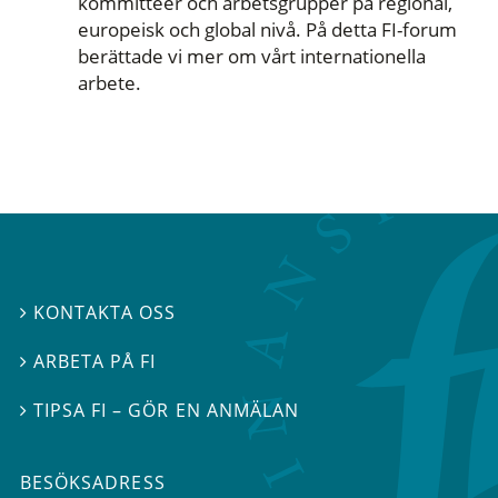
kommittéer och arbetsgrupper på regional,
europeisk och global nivå. På detta FI-forum
berättade vi mer om vårt internationella
arbete.
KONTAKTA OSS

ARBETA PÅ FI

TIPSA FI – GÖR EN ANMÄLAN

BESÖKSADRESS