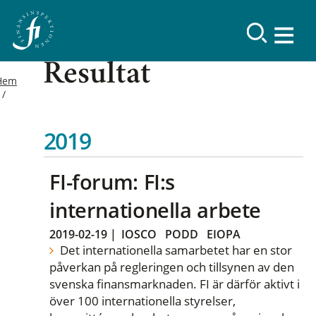
Resultat
Hem
2019
FI-forum: FI:s
internationella arbete
2019-02-19
|
IOSCO
PODD
EIOPA
Det internationella samarbetet har en stor
påverkan på regleringen och tillsynen av den
svenska finansmarknaden. FI är därför aktivt i
över 100 internationella styrelser,