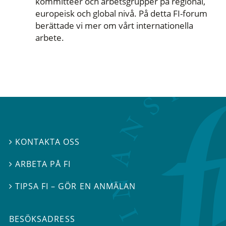
kommittéer och arbetsgrupper på regional,
europeisk och global nivå. På detta FI-forum
berättade vi mer om vårt internationella
arbete.
KONTAKTA OSS

ARBETA PÅ FI

TIPSA FI – GÖR EN ANMÄLAN

BESÖKSADRESS