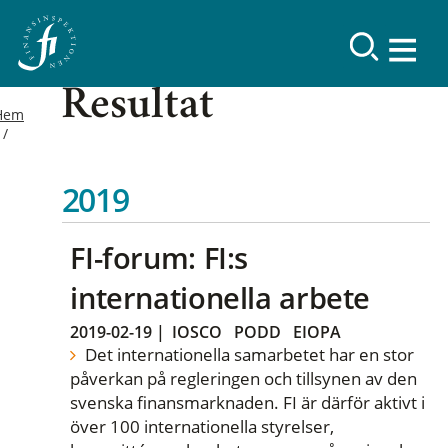
Resultat
Hem
2019
FI-forum: FI:s
internationella arbete
2019-02-19
|
IOSCO
PODD
EIOPA
Det internationella samarbetet har en stor
påverkan på regleringen och tillsynen av den
svenska finansmarknaden. FI är därför aktivt i
över 100 internationella styrelser,