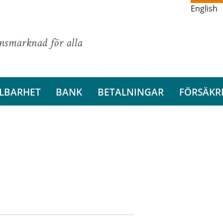
English
ansmarknad för alla
LBARHET
BANK
BETALNINGAR
FÖRSÄKR