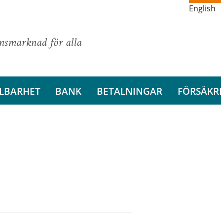
English
ansmarknad för alla
LBARHET
BANK
BETALNINGAR
FÖRSÄKR