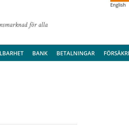
English
ansmarknad för alla
LBARHET
BANK
BETALNINGAR
FÖRSÄKR