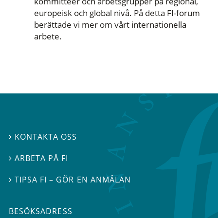
kommittéer och arbetsgrupper på regional,
europeisk och global nivå. På detta FI-forum
berättade vi mer om vårt internationella
arbete.
KONTAKTA OSS

ARBETA PÅ FI

TIPSA FI – GÖR EN ANMÄLAN

BESÖKSADRESS