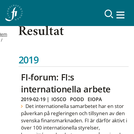
Resultat
Hem
2019
FI-forum: FI:s
internationella arbete
2019-02-19
|
IOSCO
PODD
EIOPA
Det internationella samarbetet har en stor
påverkan på regleringen och tillsynen av den
svenska finansmarknaden. FI är därför aktivt i
över 100 internationella styrelser,