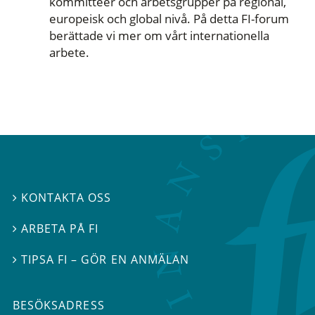
kommittéer och arbetsgrupper på regional,
europeisk och global nivå. På detta FI-forum
berättade vi mer om vårt internationella
arbete.
KONTAKTA OSS

ARBETA PÅ FI

TIPSA FI – GÖR EN ANMÄLAN

BESÖKSADRESS