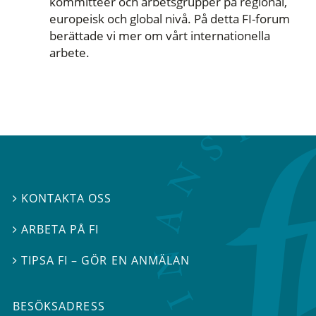
kommittéer och arbetsgrupper på regional,
europeisk och global nivå. På detta FI-forum
berättade vi mer om vårt internationella
arbete.
KONTAKTA OSS

ARBETA PÅ FI

TIPSA FI – GÖR EN ANMÄLAN

BESÖKSADRESS