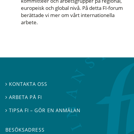
kommittéer och arbetsgrupper på regional,
europeisk och global nivå. På detta FI-forum
berättade vi mer om vårt internationella
arbete.
KONTAKTA OSS

ARBETA PÅ FI

TIPSA FI – GÖR EN ANMÄLAN

BESÖKSADRESS