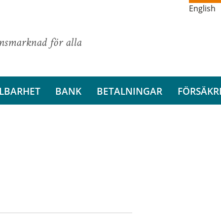
English
ansmarknad för alla
LBARHET
BANK
BETALNINGAR
FÖRSÄKR