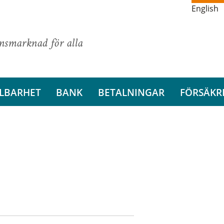
English
ansmarknad för alla
LBARHET
BANK
BETALNINGAR
FÖRSÄKR