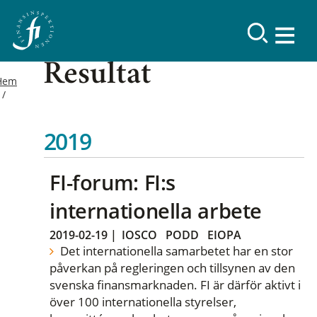
Resultat
Hem
2019
FI-forum: FI:s
internationella arbete
2019-02-19
|
IOSCO
PODD
EIOPA
Det internationella samarbetet har en stor
påverkan på regleringen och tillsynen av den
svenska finansmarknaden. FI är därför aktivt i
över 100 internationella styrelser,