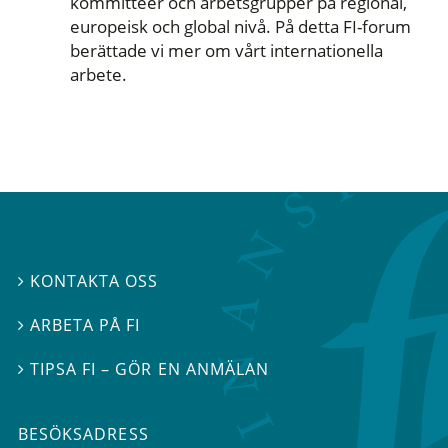
kommittéer och arbetsgrupper på regional,
europeisk och global nivå. På detta FI-forum
berättade vi mer om vårt internationella
arbete.
KONTAKTA OSS

ARBETA PÅ FI

TIPSA FI – GÖR EN ANMÄLAN

BESÖKSADRESS