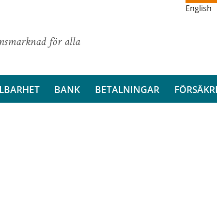
English
ansmarknad för alla
LBARHET
BANK
BETALNINGAR
FÖRSÄKR