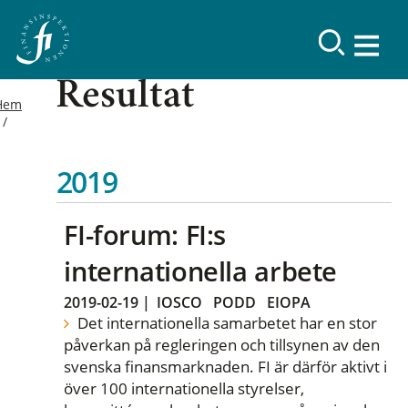
Resultat
Hem
2019
FI-forum: FI:s
internationella arbete
2019-02-19
|
IOSCO
PODD
EIOPA
Det internationella samarbetet har en stor
påverkan på regleringen och tillsynen av den
svenska finansmarknaden. FI är därför aktivt i
över 100 internationella styrelser,