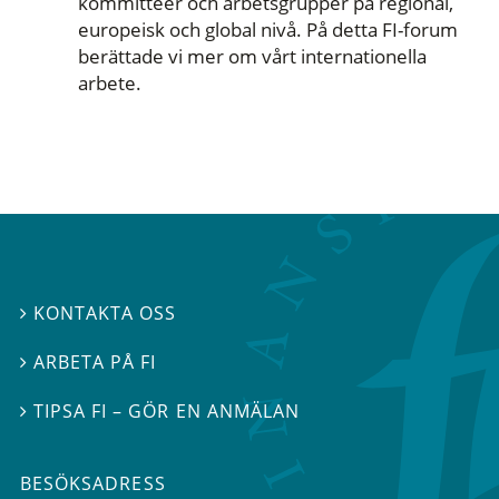
kommittéer och arbetsgrupper på regional,
europeisk och global nivå. På detta FI-forum
berättade vi mer om vårt internationella
arbete.
KONTAKTA OSS

ARBETA PÅ FI

TIPSA FI – GÖR EN ANMÄLAN

BESÖKSADRESS