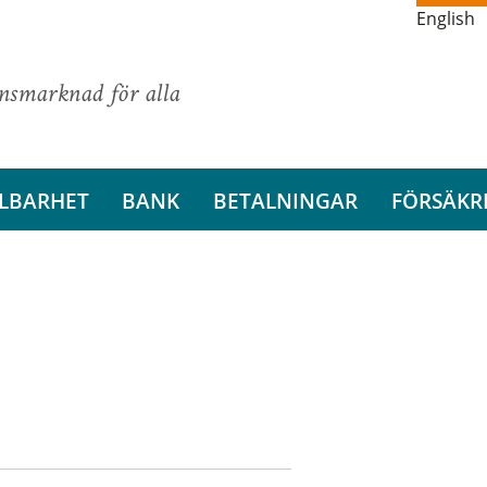
English
ansmarknad för alla
LBARHET
BANK
BETALNINGAR
FÖRSÄKR