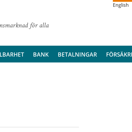
English
ansmarknad för alla
LBARHET
BANK
BETALNINGAR
FÖRSÄKR