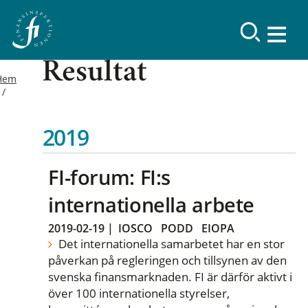
Resultat
Hem
2019
FI-forum: FI:s
internationella arbete
2019-02-19
|
IOSCO
PODD
EIOPA
Det internationella samarbetet har en stor
påverkan på regleringen och tillsynen av den
svenska finansmarknaden. FI är därför aktivt i
över 100 internationella styrelser,