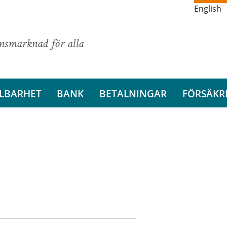
English
ansmarknad för alla
LBARHET
BANK
BETALNINGAR
FÖRSÄKR