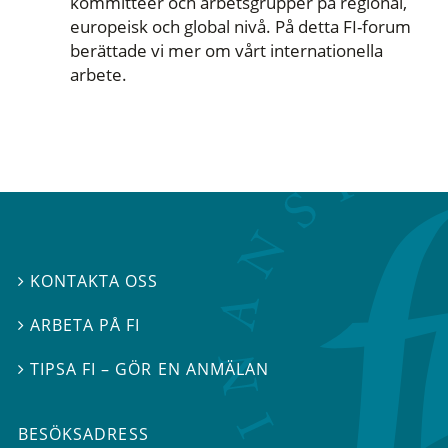
kommittéer och arbetsgrupper på regional,
europeisk och global nivå. På detta FI-forum
berättade vi mer om vårt internationella
arbete.
KONTAKTA OSS

ARBETA PÅ FI

TIPSA FI – GÖR EN ANMÄLAN

BESÖKSADRESS