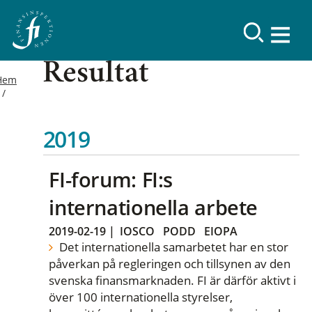
Resultat
Hem
2019
FI-forum: FI:s
internationella arbete
2019-02-19
|
IOSCO
PODD
EIOPA
Det internationella samarbetet har en stor
påverkan på regleringen och tillsynen av den
svenska finansmarknaden. FI är därför aktivt i
över 100 internationella styrelser,