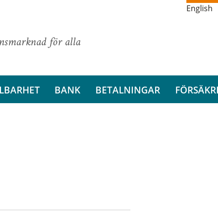
English
ansmarknad för alla
LBARHET
BANK
BETALNINGAR
FÖRSÄKR