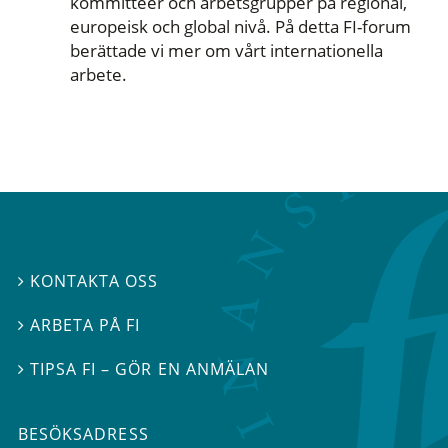
kommittéer och arbetsgrupper på regional,
europeisk och global nivå. På detta FI-forum
berättade vi mer om vårt internationella
arbete.
KONTAKTA OSS

ARBETA PÅ FI

TIPSA FI – GÖR EN ANMÄLAN

BESÖKSADRESS