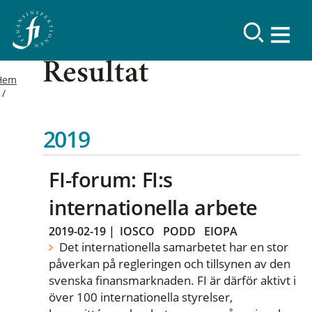
Resultat
Hem
2019
FI-forum: FI:s
internationella arbete
2019-02-19
|
IOSCO
PODD
EIOPA
Det internationella samarbetet har en stor
påverkan på regleringen och tillsynen av den
svenska finansmarknaden. FI är därför aktivt i
över 100 internationella styrelser,