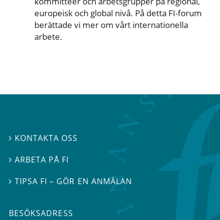
kommittéer och arbetsgrupper på regional,
europeisk och global nivå. På detta FI-forum
berättade vi mer om vårt internationella
arbete.
KONTAKTA OSS

ARBETA PÅ FI

TIPSA FI – GÖR EN ANMÄLAN

BESÖKSADRESS