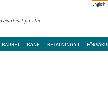
English
ansmarknad för alla
LBARHET
BANK
BETALNINGAR
FÖRSÄKR