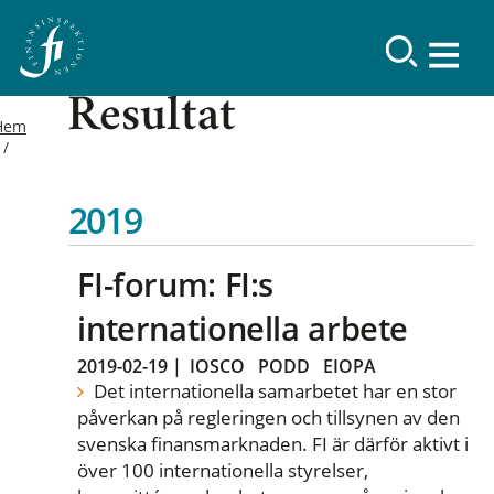
Resultat
Hem
2019
FI-forum: FI:s
internationella arbete
2019-02-19
|
IOSCO
PODD
EIOPA
Det internationella samarbetet har en stor
påverkan på regleringen och tillsynen av den
svenska finansmarknaden. FI är därför aktivt i
över 100 internationella styrelser,