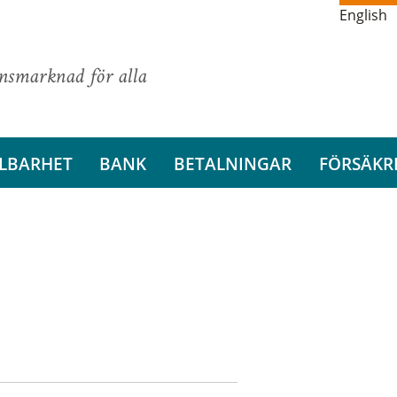
English
ansmarknad för alla
LBARHET
BANK
BETALNINGAR
FÖRSÄKR