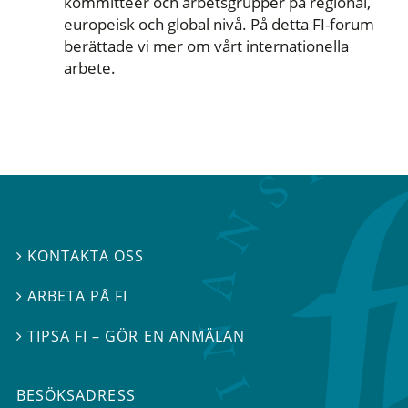
kommittéer och arbetsgrupper på regional,
europeisk och global nivå. På detta FI-forum
berättade vi mer om vårt internationella
arbete.
KONTAKTA OSS

ARBETA PÅ FI

TIPSA FI – GÖR EN ANMÄLAN

BESÖKSADRESS