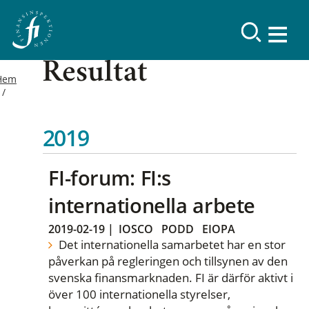
Resultat
Hem
2019
FI-forum: FI:s
internationella arbete
2019-02-19
|
IOSCO
PODD
EIOPA
Det internationella samarbetet har en stor
påverkan på regleringen och tillsynen av den
svenska finansmarknaden. FI är därför aktivt i
över 100 internationella styrelser,