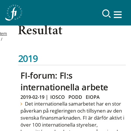
Resultat
Hem
2019
FI-forum: FI:s
internationella arbete
2019-02-19
|
IOSCO
PODD
EIOPA
Det internationella samarbetet har en stor
påverkan på regleringen och tillsynen av den
svenska finansmarknaden. FI är därför aktivt i
över 100 internationella styrelser,