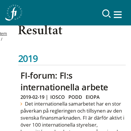
Resultat
Hem
2019
FI-forum: FI:s
internationella arbete
2019-02-19
|
IOSCO
PODD
EIOPA
Det internationella samarbetet har en stor
påverkan på regleringen och tillsynen av den
svenska finansmarknaden. FI är därför aktivt i
över 100 internationella styrelser,