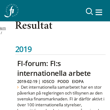
Resultat
Hem
2019
FI-forum: FI:s
internationella arbete
2019-02-19
|
IOSCO
PODD
EIOPA
Det internationella samarbetet har en stor
påverkan på regleringen och tillsynen av den
svenska finansmarknaden. FI är därför aktivt i
över 100 internationella styrelser,