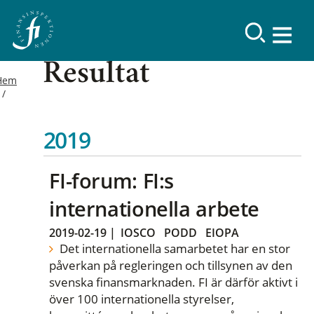
Resultat
Hem
2019
FI-forum: FI:s
internationella arbete
2019-02-19
|
IOSCO
PODD
EIOPA
Det internationella samarbetet har en stor
påverkan på regleringen och tillsynen av den
svenska finansmarknaden. FI är därför aktivt i
över 100 internationella styrelser,