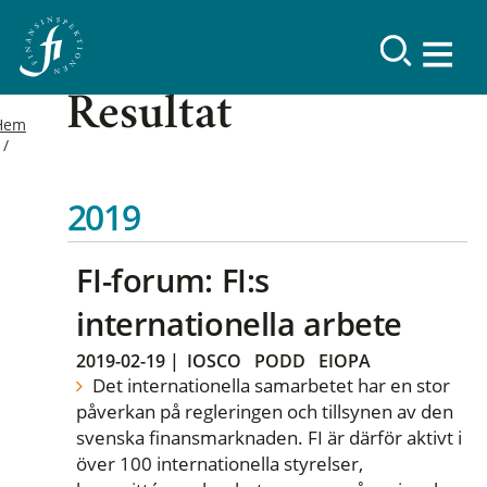
Resultat
Hem
2019
FI-forum: FI:s
internationella arbete
2019-02-19
|
IOSCO
PODD
EIOPA
Det internationella samarbetet har en stor
påverkan på regleringen och tillsynen av den
svenska finansmarknaden. FI är därför aktivt i
över 100 internationella styrelser,