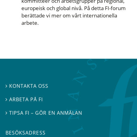
kommittéer och arbetsgrupper på regional,
europeisk och global nivå. På detta FI-forum
berättade vi mer om vårt internationella
arbete.
KONTAKTA OSS

ARBETA PÅ FI

TIPSA FI – GÖR EN ANMÄLAN

BESÖKSADRESS