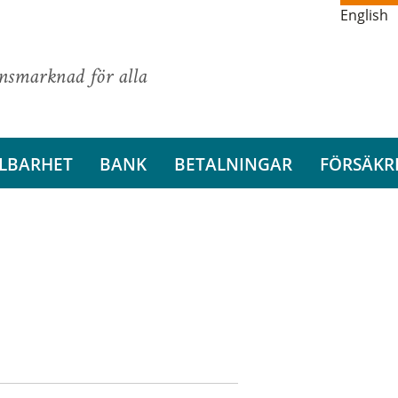
English
ansmarknad för alla
LBARHET
BANK
BETALNINGAR
FÖRSÄKR