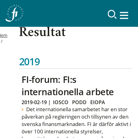
Resultat
Hem
2019
FI-forum: FI:s
internationella arbete
2019-02-19
|
IOSCO
PODD
EIOPA
Det internationella samarbetet har en stor
påverkan på regleringen och tillsynen av den
svenska finansmarknaden. FI är därför aktivt i
över 100 internationella styrelser,