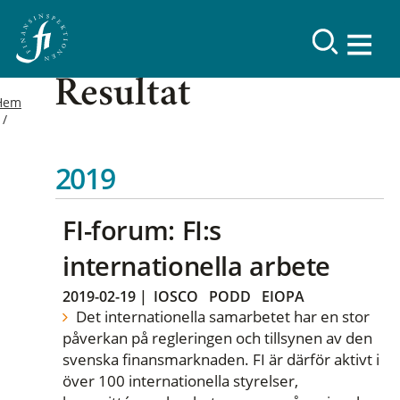
Resultat
Hem
2019
FI-forum: FI:s
internationella arbete
2019-02-19
|
IOSCO
PODD
EIOPA
Det internationella samarbetet har en stor
påverkan på regleringen och tillsynen av den
svenska finansmarknaden. FI är därför aktivt i
över 100 internationella styrelser,