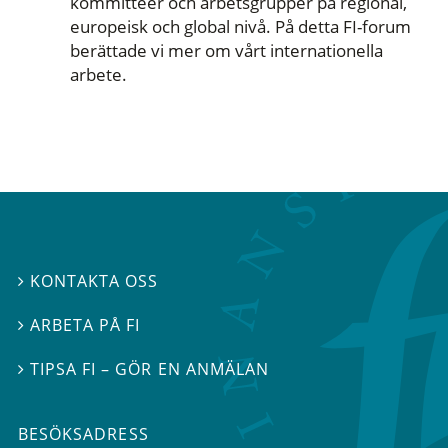
kommittéer och arbetsgrupper på regional,
europeisk och global nivå. På detta FI-forum
berättade vi mer om vårt internationella
arbete.
KONTAKTA OSS

ARBETA PÅ FI

TIPSA FI – GÖR EN ANMÄLAN

BESÖKSADRESS