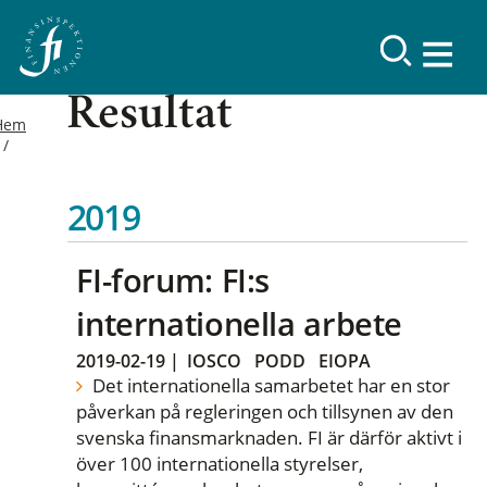
Resultat
Hem
2019
FI-forum: FI:s
internationella arbete
2019-02-19
|
IOSCO
PODD
EIOPA
Det internationella samarbetet har en stor
påverkan på regleringen och tillsynen av den
svenska finansmarknaden. FI är därför aktivt i
över 100 internationella styrelser,