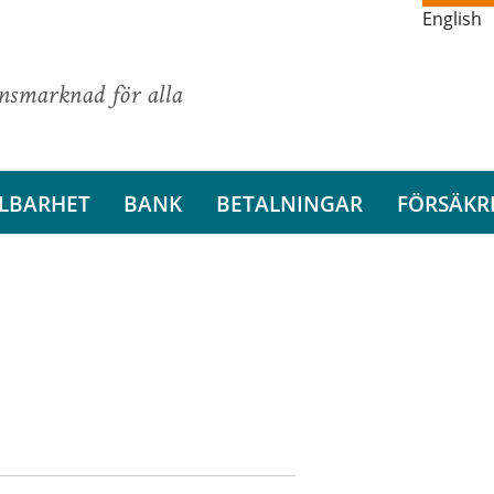
English
ansmarknad för alla
LBARHET
BANK
BETALNINGAR
FÖRSÄKR